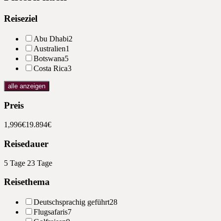
Reiseziel
Abu Dhabi
2
Australien
1
Botswana
5
Costa Rica
3
alle anzeigen
Preis
1,996€
19.894€
Reisedauer
5 Tage
23 Tage
Reisethema
Deutschsprachig geführt
28
Flugsafaris
7