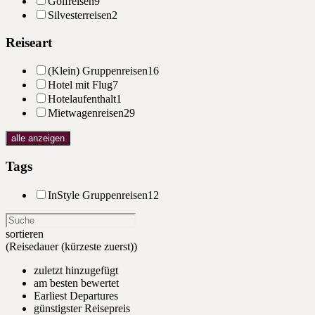
Golfreisen
9
Silvesterreisen
2
Reiseart
(Klein) Gruppenreisen
16
Hotel mit Flug
7
Hotelaufenthalt
1
Mietwagenreisen
29
alle anzeigen
Tags
InStyle Gruppenreisen
12
sortieren
(Reisedauer (kürzeste zuerst))
zuletzt hinzugefügt
am besten bewertet
Earliest Departures
günstigster Reisepreis