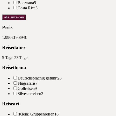
Botswana
5
Costa Rica
3
alle anzeigen
Preis
1,996€
19.894€
Reisedauer
5 Tage
23 Tage
Reisethema
Deutschsprachig geführt
28
Flugsafaris
7
Golfreisen
9
Silvesterreisen
2
Reiseart
(Klein) Gruppenreisen
16