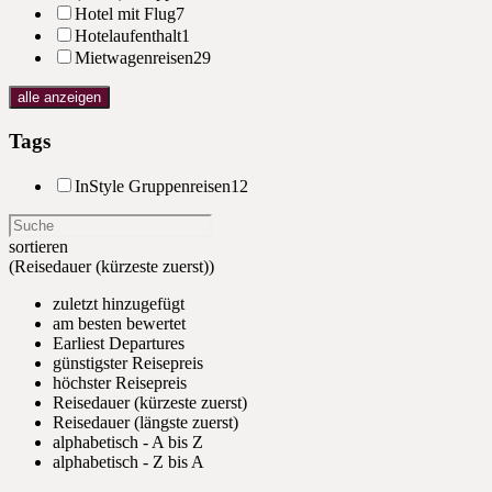
Hotel mit Flug
7
Hotelaufenthalt
1
Mietwagenreisen
29
alle anzeigen
Tags
InStyle Gruppenreisen
12
sortieren
(Reisedauer (kürzeste zuerst))
zuletzt hinzugefügt
am besten bewertet
Earliest Departures
günstigster Reisepreis
höchster Reisepreis
Reisedauer (kürzeste zuerst)
Reisedauer (längste zuerst)
alphabetisch - A bis Z
alphabetisch - Z bis A