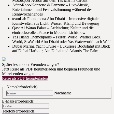
Motorsport-Action auf dem Yas Marina Circuit
After-Race-Konzerte & Fanzone – Live-Musik,
Entertainment und Festivalstimmung während des
Rennwochenendes
teamLab Phenomena Abu Dhabi – Immersive digitale
Kunstwelten aus Licht, Wasser, Klang und Bewegung
Qasr Al Watan Palast – Architektur, Kultur und die
eindrucksvolle „Palace in Motion“ Lichtshow
Yas Island Themenparks – Ferrari World, Warner Bros.
World, SeaWorld Abu Dhabi oder Yas Waterworld nach Wahl
Dubai Marina Yacht Cruise – Luxuriöse Bootsfahrt mit Blick
auf Dubai Harbour, Ain Dubai und Atlantis The Palm
Später lesen oder Freunden zeigen?
Jetzt Reise als PDF herunterladen und bequem Freunden und
Mitreisenden zeigen!
Reise als PDF herunterladen
Name
(erforderlich)
Nachname
E-Mail
(erforderlich)
Telefon
(erforderlich)