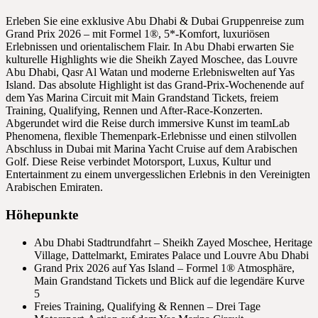
Erleben Sie eine exklusive Abu Dhabi & Dubai Gruppenreise zum
Grand Prix 2026 – mit Formel 1®, 5*-Komfort, luxuriösen
Erlebnissen und orientalischem Flair. In Abu Dhabi erwarten Sie
kulturelle Highlights wie die Sheikh Zayed Moschee, das Louvre
Abu Dhabi, Qasr Al Watan und moderne Erlebniswelten auf Yas
Island. Das absolute Highlight ist das Grand-Prix-Wochenende auf
dem Yas Marina Circuit mit Main Grandstand Tickets, freiem
Training, Qualifying, Rennen und After-Race-Konzerten.
Abgerundet wird die Reise durch immersive Kunst im teamLab
Phenomena, flexible Themenpark-Erlebnisse und einen stilvollen
Abschluss in Dubai mit Marina Yacht Cruise auf dem Arabischen
Golf. Diese Reise verbindet Motorsport, Luxus, Kultur und
Entertainment zu einem unvergesslichen Erlebnis in den Vereinigten
Arabischen Emiraten.
Höhepunkte
Abu Dhabi Stadtrundfahrt – Sheikh Zayed Moschee, Heritage
Village, Dattelmarkt, Emirates Palace und Louvre Abu Dhabi
Grand Prix 2026 auf Yas Island – Formel 1® Atmosphäre,
Main Grandstand Tickets und Blick auf die legendäre Kurve
5
Freies Training, Qualifying & Rennen – Drei Tage