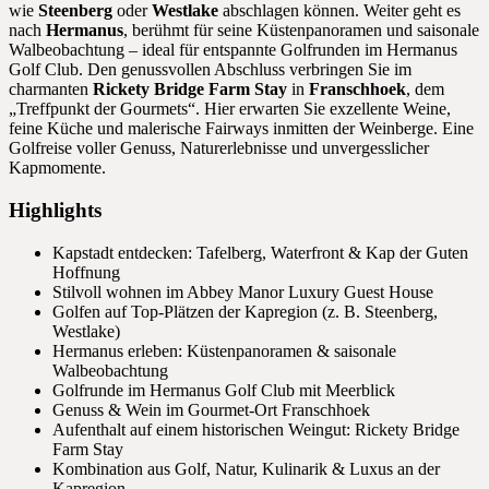
wie
Steenberg
oder
Westlake
abschlagen können. Weiter geht es
nach
Hermanus
, berühmt für seine Küstenpanoramen und saisonale
Walbeobachtung – ideal für entspannte Golfrunden im Hermanus
Golf Club. Den genussvollen Abschluss verbringen Sie im
charmanten
Rickety Bridge Farm Stay
in
Franschhoek
, dem
„Treffpunkt der Gourmets“. Hier erwarten Sie exzellente Weine,
feine Küche und malerische Fairways inmitten der Weinberge. Eine
Golfreise voller Genuss, Naturerlebnisse und unvergesslicher
Kapmomente.
Highlights
Kapstadt entdecken: Tafelberg, Waterfront & Kap der Guten
Hoffnung
Stilvoll wohnen im Abbey Manor Luxury Guest House
Golfen auf Top-Plätzen der Kapregion (z. B. Steenberg,
Westlake)
Hermanus erleben: Küstenpanoramen & saisonale
Walbeobachtung
Golfrunde im Hermanus Golf Club mit Meerblick
Genuss & Wein im Gourmet-Ort Franschhoek
Aufenthalt auf einem historischen Weingut: Rickety Bridge
Farm Stay
Kombination aus Golf, Natur, Kulinarik & Luxus an der
Kapregion